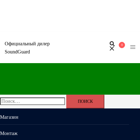
Перейти
к
содержимому
Официальный дилер
0
SoundGuard
Найти:
Магазин
Монтаж