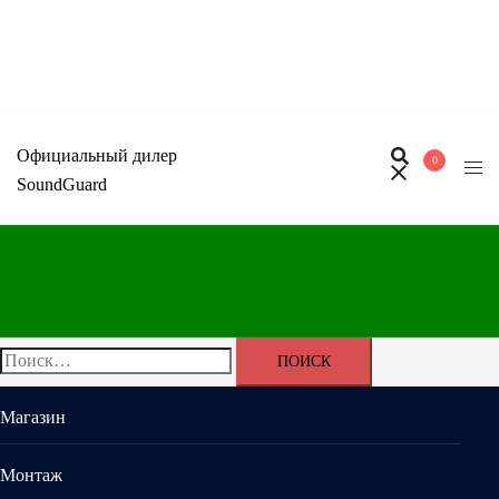
Перейти
к
содержимому
Официальный дилер
0
SoundGuard
Найти:
Магазин
Монтаж