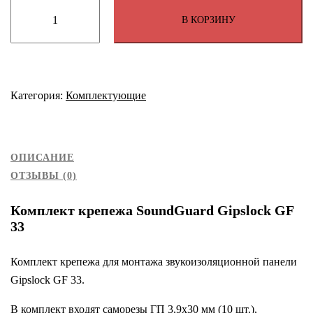
Количество
В КОРЗИНУ
товара
Комплект
крепежа
SoundGuard
Gipslock
Категория:
Комплектующие
GF
33
ОПИСАНИЕ
ОТЗЫВЫ (0)
Комплект крепежа SoundGuard Gipslock GF
33
Комплект крепежа для монтажа звукоизоляционной панели
Gipslock GF 33.
В комплект входят саморезы ГП 3,9х30 мм (10 шт.),