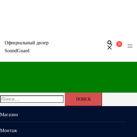
Перейти
к
содержимому
Официальный дилер
0
SoundGuard
Найти:
Магазин
Монтаж