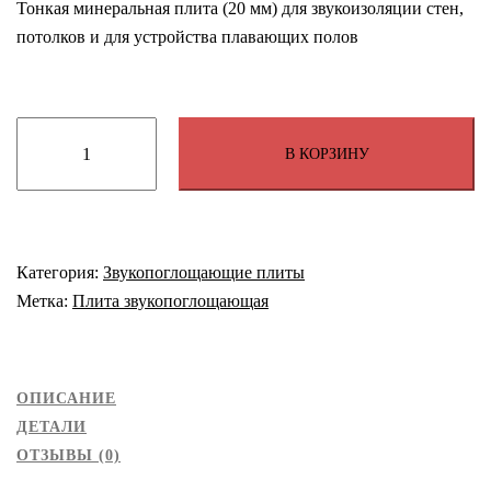
Тонкая минеральная плита (20 мм) для звукоизоляции стен,
потолков и для устройства плавающих полов
Количество
В КОРЗИНУ
товара
Плита
звукопоглощающая
SoundGuard
ЭкоАкустик
Категория:
Звукопоглощающие плиты
80
Метка:
Плита звукопоглощающая
ОПИСАНИЕ
ДЕТАЛИ
ОТЗЫВЫ (0)