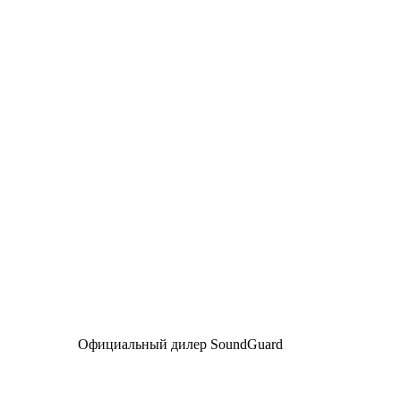
Перейти
к
содержимому
Официальный дилер SoundGuard